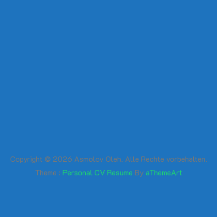
Außerdem habe ich die Steuerkreise
installiert, um die Funktionalität von zwei
fehlenden Geschwindigkeiten
wiederherzustellen.
Copyright © 2026 Asmolov Oleh. Alle Rechte vorbehalten.
Theme :
Personal CV Resume
By
aThemeArt